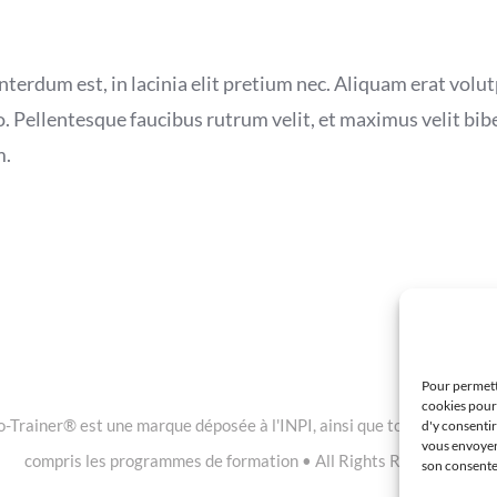
terdum est, in lacinia elit pretium nec. Aliquam erat volutp
. Pellentesque faucibus rutrum velit, et maximus velit bi
m.
Pour permettr
cookies pour
Trainer® est une marque déposée à l'INPI, ainsi que tous les contenus
d'y consenti
vous envoyer 
compris les programmes de formation • All Rights Reserved •
son consentem