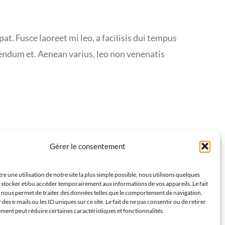
at. Fusce laoreet mi leo, a facilisis dui tempus
bendum et. Aenean varius, leo non venenatis
Gérer le consentement
e une utilisation de notre site la plus simple possible, nous utilisons quelques
 stocker et/ou accéder temporairement aux informations de vos appareils. Le fait
 publiés sur ce site - y
r nous permet de traiter des données telles que le comportement de navigation,
des e-mails ou les ID uniques sur ce site. Le fait de ne pas consentir ou de retirer
ent peut réduire certaines caractéristiques et fonctionnalités.