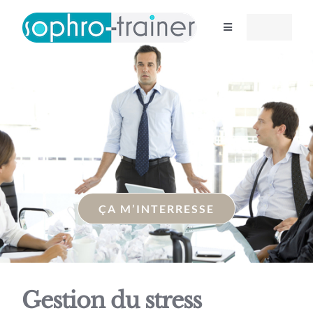
Skip
to
Toggle
Navigation
content
Ateliers
Spécialisations
Entreprises
ÇA M’INTERRESSE
Gestion du stress